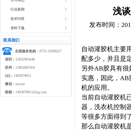
公司动态
浅谈
行业新闻
技术问答
发布时间：2019-08
资料下载
联系我们
自动灌胶机主要
全国服务热线：
0755-33509227
配多少，并且是
深圳：
13632963446
另外AB胶具有
苏州：
15862683564
QQ：
1493079011
实惠，因此，A
微信：
secyao
机的应用。
邮箱：
1493079011@qq.com
当前自动灌胶机已
器，洗衣机控制器
等很多方面得到
那么自动灌胶机