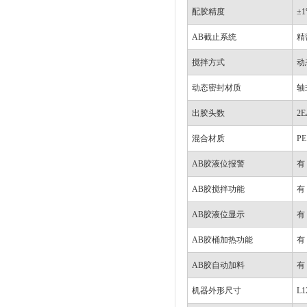
配胶精度
±1
AB截止系统
精
搅拌方式
动
动态密封材质
轴
出胶头数
2
混合材质
PE
AB胶液位报警
有
AB胶搅拌功能
有
AB胶液位显示
有
AB胶桶加热功能
有
AB胶自动加料
有
机器外形尺寸
L1