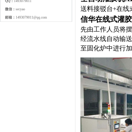
QQ：
1493079011
送料接驳台+在线
微信：
secyao
信华在线式灌胶
邮箱：
1493079011@qq.com
先由工作人员将
经流水线自动输
至固化炉中进行