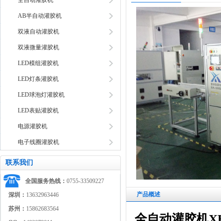
全自动灌胶机
AB半自动灌胶机
双液自动灌胶机
双液微量灌胶机
LED模组灌胶机
LED灯条灌胶机
LED球泡灯灌胶机
LED表贴灌胶机
电源灌胶机
电子线圈灌胶机
联系我们
全国服务热线：
0755-33509227
产品概述
深圳：
13632963446
苏州：
15862683564
全自动灌胶机XH