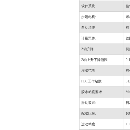
软件系统
信
步进电机:
米
自动清洗
有
计量泵体:
德
Z轴升降
伺
Z轴上升下降范围
0-
灌胶范围
有
PLC工作站数
51
胶水粘度要求
MA
滑动装置:
日
配胶比例:
10
运动精度
±0