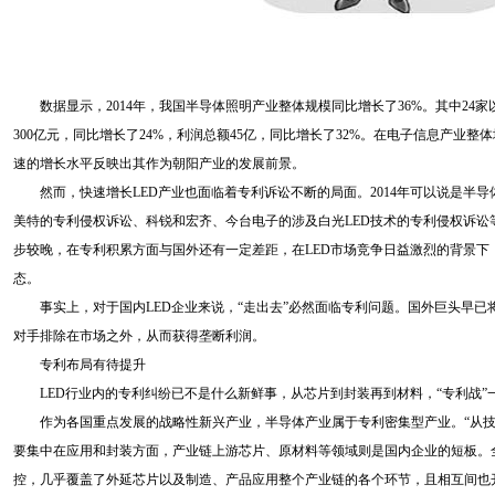
数据显示，2014年，我国半导体照明产业整体规模同比增长了36%。其中24家以
300亿元，同比增长了24%，利润总额45亿，同比增长了32%。在电子信息产业
速的增长水平反映出其作为朝阳产业的发展前景。
然而，快速增长LED产业也面临着专利诉讼不断的局面。2014年可以说是半导
美特的专利侵权诉讼、科锐和宏齐、今台电子的涉及白光LED技术的专利侵权诉讼
步较晚，在专利积累方面与国外还有一定差距，在LED市场竞争日益激烈的背景下
态。
事实上，对于国内LED企业来说，“走出去”必然面临专利问题。国外巨头早已
对手排除在市场之外，从而获得垄断利润。
专利布局有待提升
LED行业内的专利纠纷已不是什么新鲜事，从芯片到封装再到材料，“专利战
作为各国重点发展的战略性新兴产业，半导体产业属于专利密集型产业。“从技
要集中在应用和封装方面，产业链上游芯片、原材料等领域则是国内企业的短板。全
控，几乎覆盖了外延芯片以及制造、产品应用整个产业链的各个环节，且相互间也开