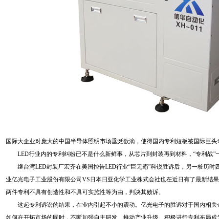
国际大企业对庞大的中国半导体照明市场垂涎欲滴，使得国内专利短板被国际巨
LED行业内的专利纠纷已不是什么新鲜事，从芯片到封装再到材料，“专利战
继台湾LED封装厂宏齐在美国控告LED行业“巨无霸”科锐胜诉后，另一桩历时
业亿光电子工业股份有限公司VS日本日亚化学工业株式会社也在近日有了最新结
两件专利不具有创造性和不具可实施性等为由，判决其败诉。
这起专利诉讼的结果，在业内引起不小的震动。亿光电子的胜诉对于国内相关企
如何在开拓市场的同时，不断加强自主研发、推动产业升级、积极进行专利布局