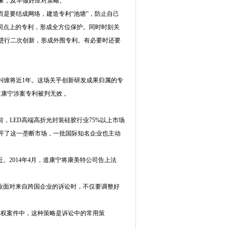
对象，及早做好应对策略。”
是要结成网络，建造专利“池塘”，防止自己
同点上的专利，形成全方位保护。同时时刻关
进行二次创新，形成外围专利。有必要时还要
缠将近1年。这场关乎创新研发成果归属的专
康宁涉案专利被判无效 。
，LED高端高折光封装硅胶行业75%以上市场
开了这一垄断市场，一批国际知名企业也主动
2014年4月，道康宁将康美特公司告上法
业面对来自跨国企业的诉讼时，不仅要调整好
权案件中，这种策略是诉讼中的常用策