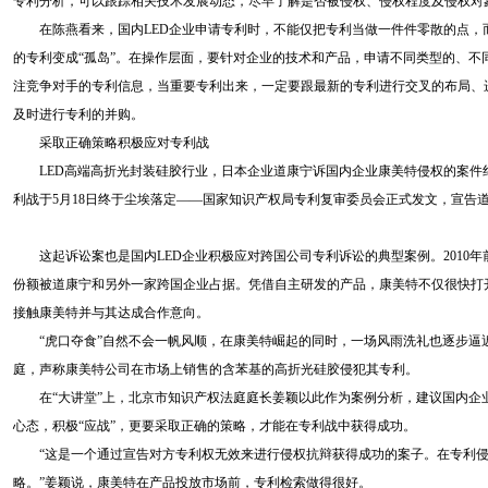
专利分析，可以跟踪相关技术发展动态，尽早了解是否被侵权、侵权程度及侵权
在陈燕看来，国内LED企业申请专利时，不能仅把专利当做一件件零散的点，而
的专利变成“孤岛”。在操作层面，要针对企业的技术和产品，申请不同类型的、不
注竞争对手的专利信息，当重要专利出来，一定要跟最新的专利进行交叉的布局、
及时进行专利的并购。
采取正确策略积极应对专利战
LED高端高折光封装硅胶行业，日本企业道康宁诉国内企业康美特侵权的案件纠
利战于5月18日终于尘埃落定——国家知识产权局专利复审委员会正式发文，宣告道
这起诉讼案也是国内LED企业积极应对跨国公司专利诉讼的典型案例。2010年前
份额被道康宁和另外一家跨国企业占据。凭借自主研发的产品，康美特不仅很快打
接触康美特并与其达成合作意向。
“虎口夺食”自然不会一帆风顺，在康美特崛起的同时，一场风雨洗礼也逐步逼近。
庭，声称康美特公司在市场上销售的含苯基的高折光硅胶侵犯其专利。
在“大讲堂”上，北京市知识产权法庭庭长姜颖以此作为案例分析，建议国内企
心态，积极“应战”，更要采取正确的策略，才能在专利战中获得成功。
“这是一个通过宣告对方专利权无效来进行侵权抗辩获得成功的案子。在专利侵
略。”姜颖说，康美特在产品投放市场前，专利检索做得很好。