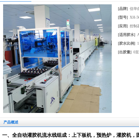
[品牌]
信华
[型号]
XH-5
[应用]
控制
[适用胶水]
[胶水比例]
[出胶量]
0
产品概述
一、全自动灌胶机流水线组成：
上下板机，预热炉，灌胶机，