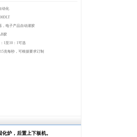
自动化
00DLT
器，电子产品自动灌胶
AB胶
1：1至10：1可选
至15克每秒，可根据要求订制
固化炉，后置上下板机。