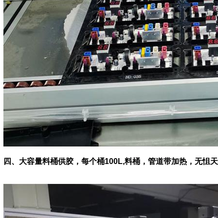
四、大容量料桶供胶，
每个桶100L,料桶，管道带加热，无怚