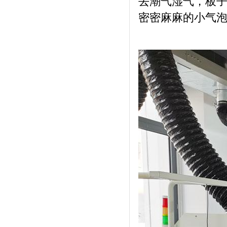
去潮气湿气，板
密密麻麻的小气