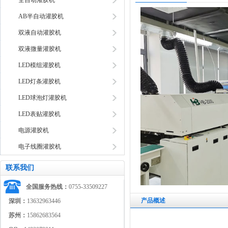
全自动灌胶机
AB半自动灌胶机
双液自动灌胶机
双液微量灌胶机
LED模组灌胶机
LED灯条灌胶机
LED球泡灯灌胶机
LED表贴灌胶机
电源灌胶机
电子线圈灌胶机
联系我们
全国服务热线：
0755-33509227
产品概述
深圳：
13632963446
苏州：
15862683564